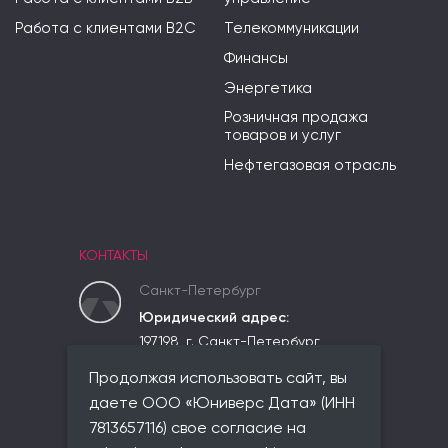
Работа с клиентами B2C
Телекоммуникации
Финансы
Энергетика
Розничная продажа
товаров и услуг
Нефтегазовая отрасль
КОНТАКТЫ
Санкт-Петербург
Юридический адрес:
197198, г. Санкт-Петербург,
вн.тер.г. Муниципальный округ
Продолжая использовать сайт, вы
Чкаловское,
ул. Красного Курсанта, д. 25,
даете ООО «Юниверс Дата» (ИНН
лит. В, пом. 2-Н, ком 523
7813657116) свое согласие на
Фактический адрес: