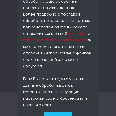
обработку файлов cookie и
совпадает с юридическим
пользовательских данных.
Телефон:
Более подробно с порядком
+7 (812) 677-21-86
обработки персональных данных
Email:
пользователей сайта вы можете
info@universe-data.ru
ознакомиться в нашей
политике
и
Документы:
пользовательском соглашении
. Вы
Пользовательское соглашение
всегда можете ограничить или
Политика конфиденциальности
отключить использование файлов-
cookie в настройках своего
Владелец сайта: ООО «Юниверс Дата»
браузера.
ОГРН: 1217800146420
ИНН: 7813657116
Если Вы не хотите, чтобы ваши
КПП: 781301001
ОКВЭД: 62.01
данные обрабатывались,
измените соответствующие
настройки своего браузера или
© 2021–2026 Юниверс Дата
покиньте сайт.
Карта сайта