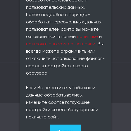
обработку файлов cookie и
совпадает с юридическим
пользовательских данных.
Телефон:
Более подробно с порядком
+7 (812) 677-21-86
обработки персональных данных
Email:
пользователей сайта вы можете
info@universe-data.ru
ознакомиться в нашей
политике
и
Документы:
пользовательском соглашении
. Вы
Пользовательское соглашение
всегда можете ограничить или
Политика конфиденциальности
отключить использование файлов-
cookie в настройках своего
Владелец сайта: ООО «Юниверс Дата»
браузера.
ОГРН: 1217800146420
ИНН: 7813657116
Если Вы не хотите, чтобы ваши
КПП: 781301001
ОКВЭД: 62.01
данные обрабатывались,
измените соответствующие
настройки своего браузера или
© 2021–2026 Юниверс Дата
покиньте сайт.
Карта сайта