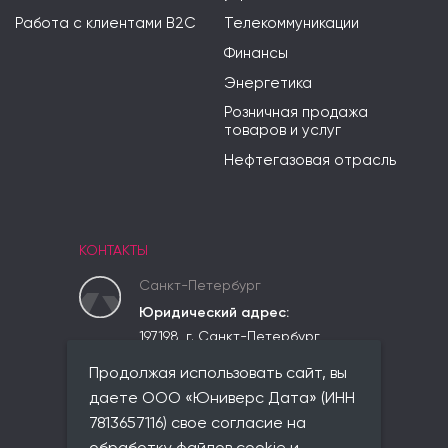
Работа с клиентами B2C
Телекоммуникации
Финансы
Энергетика
Розничная продажа
товаров и услуг
Нефтегазовая отрасль
КОНТАКТЫ
Санкт-Петербург
Юридический адрес:
197198, г. Санкт-Петербург,
вн.тер.г. Муниципальный округ
Продолжая использовать сайт, вы
Чкаловское,
ул. Красного Курсанта, д. 25,
даете ООО «Юниверс Дата» (ИНН
лит. В, пом. 2-Н, ком 523
7813657116) свое согласие на
Фактический адрес: