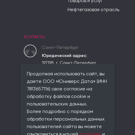
товаров и услуг
Нефтегазовая отрасль
КОНТАКТЫ
Санкт-Петербург
Юридический адрес:
197198, г. Санкт-Петербург,
вн.тер.г. Муниципальный округ
Продолжая использовать сайт, вы
Чкаловское,
ул. Красного Курсанта, д. 25,
даете ООО «Юниверс Дата» (ИНН
лит. В, пом. 2-Н, ком 523
7813657116) свое согласие на
Фактический адрес:
обработку файлов cookie и
совпадает с юридическим
пользовательских данных.
Телефон:
Более подробно с порядком
+7 (812) 677-21-86
обработки персональных данных
Email:
пользователей сайта вы можете
info@universe-data.ru
ознакомиться в нашей
политике
и