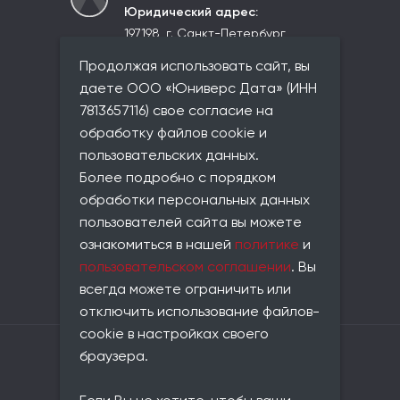
Юридический адрес:
197198, г. Санкт-Петербург,
вн.тер.г. Муниципальный округ
Продолжая использовать сайт, вы
Чкаловское,
ул. Красного Курсанта, д. 25,
даете ООО «Юниверс Дата» (ИНН
лит. В, пом. 2-Н, ком 523
7813657116) свое согласие на
Фактический адрес:
обработку файлов cookie и
совпадает с юридическим
пользовательских данных.
Телефон:
Более подробно с порядком
+7 (812) 677-21-86
обработки персональных данных
Email:
пользователей сайта вы можете
info@universe-data.ru
ознакомиться в нашей
политике
и
Документы:
пользовательском соглашении
. Вы
Пользовательское соглашение
всегда можете ограничить или
Политика конфиденциальности
отключить использование файлов-
cookie в настройках своего
Владелец сайта: ООО «Юниверс Дата»
браузера.
ОГРН: 1217800146420
ИНН: 7813657116