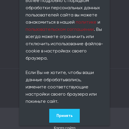
Более подробно с порядком
Фактический адрес:
обработки персональных данных
совпадает с юридическим
пользователей сайта вы можете
Телефон:
ознакомиться в нашей
политике
и
+7 (812) 677-21-86
пользовательском соглашении
. Вы
Email:
всегда можете ограничить или
info@universe-data.ru
отключить использование файлов-
Документы:
cookie в настройках своего
Пользовательское соглашение
Политика конфиденциальности
браузера.
Если Вы не хотите, чтобы ваши
Владелец сайта: ООО «Юниверс Дата»
данные обрабатывались,
ОГРН: 1217800146420
измените соответствующие
ИНН: 7813657116
КПП: 781301001
настройки своего браузера или
ОКВЭД: 62.01
покиньте сайт.
Принять
© 2021–2026 Юниверс Дата
Карта сайта