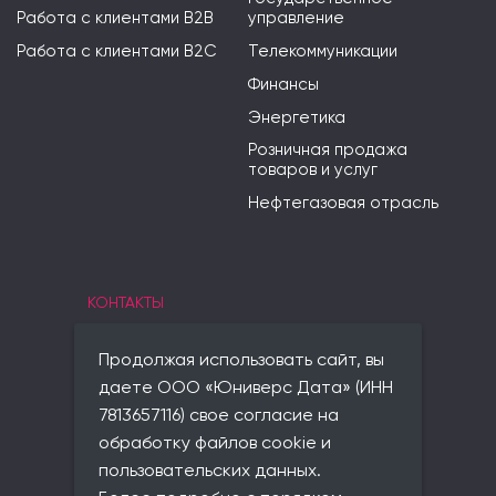
Работа с клиентами B2B
управление
Работа с клиентами B2C
Телекоммуникации
Финансы
Энергетика
Розничная продажа
товаров и услуг
Нефтегазовая отрасль
КОНТАКТЫ
Санкт-Петербург
Продолжая использовать сайт, вы
Юридический адрес:
даете ООО «Юниверс Дата» (ИНН
197198, г. Санкт-Петербург,
7813657116) свое согласие на
вн.тер.г. Муниципальный округ
обработку файлов cookie и
Чкаловское,
ул. Красного Курсанта, д. 25,
пользовательских данных.
лит. В, пом. 2-Н, ком 523