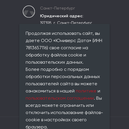
Санкт-Петербург
Юридический адрес:
197198, г. Санкт-Петербург,
вн.тер.г. Муниципальный округ
Продолжая использовать сайт, вы
Чкаловское,
ул. Красного Курсанта, д. 25,
даете ООО «Юниверс Дата» (ИНН
лит. В, пом. 2-Н, ком 523
7813657116) свое согласие на
Фактический адрес:
обработку файлов cookie и
совпадает с юридическим
пользовательских данных.
Телефон:
Более подробно с порядком
+7 (812) 677-21-86
обработки персональных данных
Email:
пользователей сайта вы можете
info@universe-data.ru
ознакомиться в нашей
политике
и
Документы:
пользовательском соглашении
. Вы
Пользовательское соглашение
всегда можете ограничить или
Политика конфиденциальности
отключить использование файлов-
cookie в настройках своего
Владелец сайта: ООО «Юниверс Дата»
браузера.