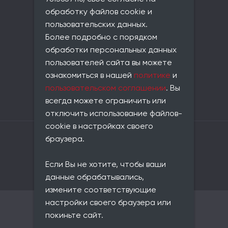
Фактический адрес:
обработку файлов cookie и
совпадает с юридическим
пользовательских данных.
Телефон:
Более подробно с порядком
+7 (812) 677-21-86
обработки персональных данных
Email:
пользователей сайта вы можете
info@universe-data.ru
ознакомиться в нашей
политике
и
Документы:
пользовательском соглашении
. Вы
Пользовательское соглашение
всегда можете ограничить или
Политика конфиденциальности
отключить использование файлов-
cookie в настройках своего
Владелец сайта: ООО «Юниверс Дата»
браузера.
ОГРН: 1217800146420
ИНН: 7813657116
Если Вы не хотите, чтобы ваши
КПП: 781301001
ОКВЭД: 62.01
данные обрабатывались,
измените соответствующие
настройки своего браузера или
© 2021–2026 Юниверс Дата
покиньте сайт.
Карта сайта