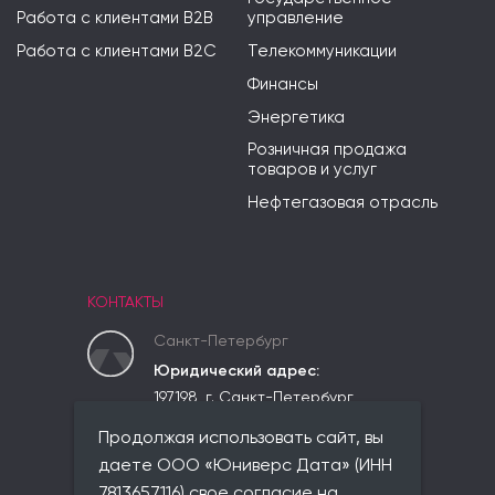
Работа с клиентами B2B
управление
Работа с клиентами B2C
Телекоммуникации
Финансы
Энергетика
Розничная продажа
товаров и услуг
Нефтегазовая отрасль
КОНТАКТЫ
Санкт-Петербург
Юридический адрес:
197198, г. Санкт-Петербург,
вн.тер.г. Муниципальный округ
Продолжая использовать сайт, вы
Чкаловское,
ул. Красного Курсанта, д. 25,
даете ООО «Юниверс Дата» (ИНН
лит. В, пом. 2-Н, ком 523
7813657116) свое согласие на