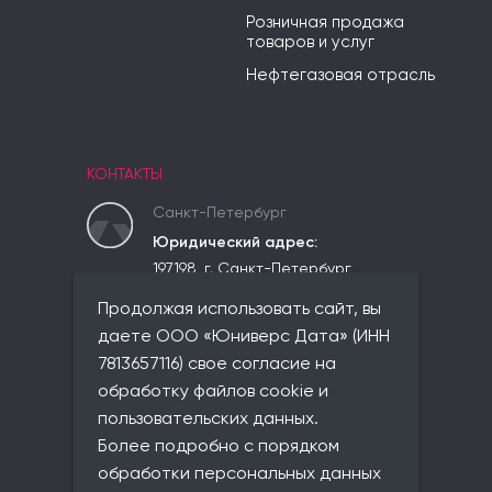
Розничная продажа
товаров и услуг
Нефтегазовая отрасль
КОНТАКТЫ
Санкт-Петербург
Юридический адрес:
197198, г. Санкт-Петербург,
вн.тер.г. Муниципальный округ
Продолжая использовать сайт, вы
Чкаловское,
ул. Красного Курсанта, д. 25,
даете ООО «Юниверс Дата» (ИНН
лит. В, пом. 2-Н, ком 523
7813657116) свое согласие на
Фактический адрес:
обработку файлов cookie и
совпадает с юридическим
пользовательских данных.
Телефон:
Более подробно с порядком
+7 (812) 677-21-86
обработки персональных данных
Email: