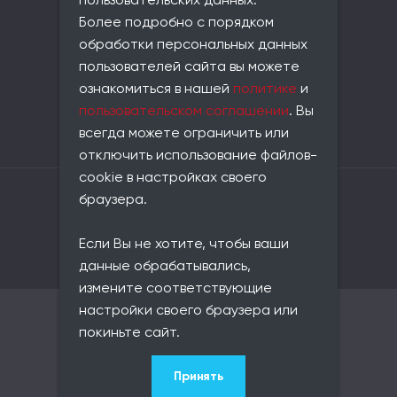
пользовательских данных.
Телефон:
Более подробно с порядком
+7 (812) 677-21-86
обработки персональных данных
Email:
пользователей сайта вы можете
info@universe-data.ru
ознакомиться в нашей
политике
и
Документы:
пользовательском соглашении
. Вы
Пользовательское соглашение
всегда можете ограничить или
Политика конфиденциальности
отключить использование файлов-
cookie в настройках своего
Владелец сайта: ООО «Юниверс Дата»
браузера.
ОГРН: 1217800146420
ИНН: 7813657116
Если Вы не хотите, чтобы ваши
КПП: 781301001
ОКВЭД: 62.01
данные обрабатывались,
измените соответствующие
настройки своего браузера или
© 2021–2026 Юниверс Дата
покиньте сайт.
Карта сайта
Принять
Разработка сайта
—