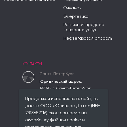
Финансы
Энергетика
Розничная продажа
товаров и услуг
Нефтегазовая отрасль
КОНТАКТЫ
Санкт-Петербург
Юридический адрес:
197198, г. Санкт-Петербург,
вн.тер.г. Муниципальный округ
Продолжая использовать сайт, вы
Чкаловское,
ул. Красного Курсанта, д. 25,
даете ООО «Юниверс Дата» (ИНН
лит. В, пом. 2-Н, ком 523
7813657116) свое согласие на
Фактический адрес:
обработку файлов cookie и
совпадает с юридическим