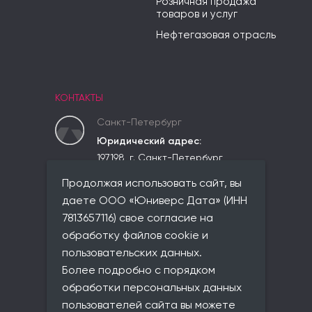
Розничная продажа
товаров и услуг
Нефтегазовая отрасль
КОНТАКТЫ
Санкт-Петербург
Юридический адрес:
197198, г. Санкт-Петербург,
вн.тер.г. Муниципальный округ
Продолжая использовать сайт, вы
Чкаловское,
ул. Красного Курсанта, д. 25,
даете ООО «Юниверс Дата» (ИНН
лит. В, пом. 2-Н, ком 523
7813657116) свое согласие на
Фактический адрес:
обработку файлов cookie и
совпадает с юридическим
пользовательских данных.
Телефон:
Более подробно с порядком
+7 (812) 677-21-86
обработки персональных данных
Email:
пользователей сайта вы можете
info@universe-data.ru