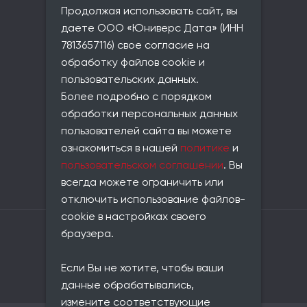
Продолжая использовать сайт, вы
Чкаловское,
ул. Красного Курсанта, д. 25,
даете ООО «Юниверс Дата» (ИНН
лит. В, пом. 2-Н, ком 523
7813657116) свое согласие на
Фактический адрес:
обработку файлов cookie и
совпадает с юридическим
пользовательских данных.
Телефон:
Более подробно с порядком
+7 (812) 677-21-86
обработки персональных данных
Email:
пользователей сайта вы можете
info@universe-data.ru
ознакомиться в нашей
политике
и
Документы:
пользовательском соглашении
. Вы
Пользовательское соглашение
всегда можете ограничить или
Политика конфиденциальности
отключить использование файлов-
cookie в настройках своего
Владелец сайта: ООО «Юниверс Дата»
браузера.
ОГРН: 1217800146420
ИНН: 7813657116
Если Вы не хотите, чтобы ваши
КПП: 781301001
ОКВЭД: 62.01
данные обрабатывались,
измените соответствующие